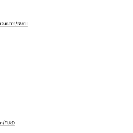
rturl.fm/N6nl1
fm/FIJkD