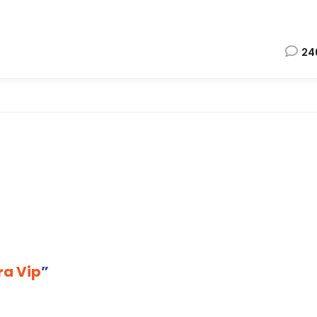
24
ra Vip
”