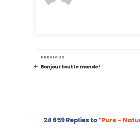
Navigation
Previous
PREVIOUS
de
Post
Bonjour tout le monde !
l’article
24 659 Replies to “
Pure – Natu